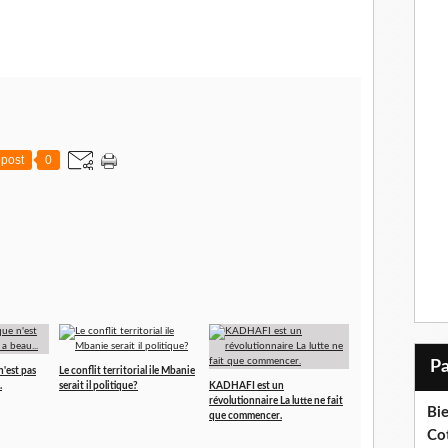
post
0
n'est pas
Le conflit territorial ile Mbanie
.
serait il politique?
KADHAFI est un
révolutionnaire La lutte ne fait
Bi
que commencer.
Cot