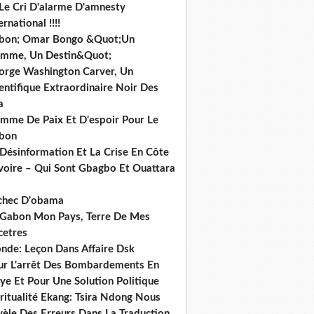
 Le Cri D'alarme D'amnesty
ernational !!!!
bon; Omar Bongo &Quot;Un
mme, Un Destin&Quot;
orge Washington Carver, Un
entifique Extraordinaire Noir Des
a
mme De Paix Et D'espoir Pour Le
bon
 Désinformation Et La Crise En Côte
ivoire – Qui Sont Gbagbo Et Ouattara
echec D'obama
 Gabon Mon Pays, Terre De Mes
cetres
nde: Leçon Dans Affaire Dsk
ur L'arrêt Des Bombardements En
ye Et Pour Une Solution Politique
ritualité Ekang: Tsira Ndong Nous
vèle Des Erreurs Dans La Traduction