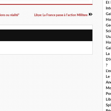
Et
Int
Ga
ons ou réalité"
Libye: La France passe à l'action Millitere
Ho
Ge
Sci
Us
Ho
Ga
La
D’
?
L'
Le
An
Mo
Po
Lib
Spi
Ré