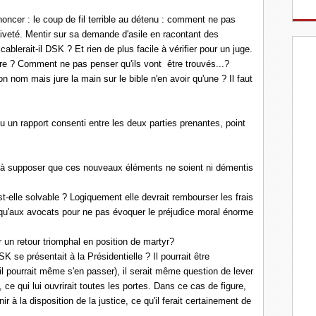
énoncer : le coup de fil terrible au détenu : comment ne pas
aiveté. Mentir sur sa demande d'asile en racontant des
cablerait-il DSK ? Et rien de plus facile à vérifier pour un juge.
e ? Comment ne pas penser qu'ils vont être trouvés...?
on nom mais jure la main sur le bible n'en avoir qu'une ? Il faut
eu un rapport consenti entre les deux parties prenantes, point
 à supposer que ces nouveaux éléments ne soient ni démentis
est-elle solvable ? Logiquement elle devrait rembourser les frais
qu'aux avocats pour ne pas évoquer le préjudice moral énorme
r un retour triomphal en position de martyr?
DSK se présentait à la Présidentielle ? Il pourrait être
 il pourrait même s'en passer), il serait même question de lever
 ce qui lui ouvrirait toutes les portes. Dans ce cas de figure,
r à la disposition de la justice, ce qu'il ferait certainement de