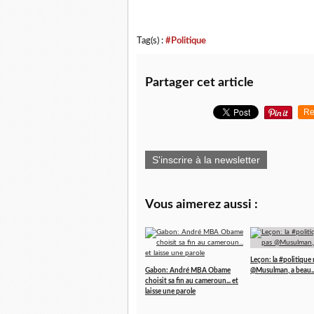
Tag(s) :
#Politique
Partager cet article
Re
S'inscrire à la newsletter
Vous aimerez aussi :
Leçon: la #politique 
Gabon: André MBA Obame
@Musulman, a beau..
choisit sa fin au cameroun... et
laisse une parole