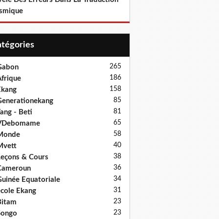
smique
Catégories
265
Gabon
186
frique
158
Ekang
85
enerationekang
81
ang - Beti
65
VDebomame
58
Monde
40
Mvett
38
eçons & Cours
36
Cameroun
34
uinée Equatoriale
31
cole Ekang
23
Bitam
23
Songo