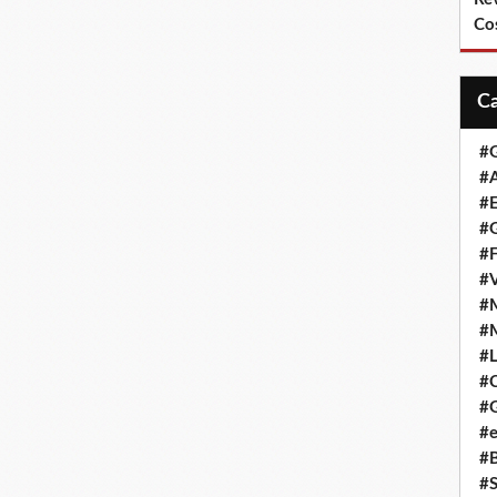
Co
#
#A
#
#G
#F
#
#
#
#L
#
#G
#e
#
#