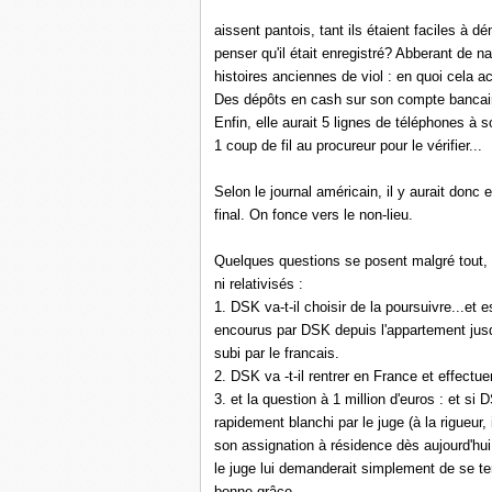
aissent pantois, tant ils étaient faciles à d
penser qu'il était enregistré? Abberant de n
histoires anciennes de viol : en quoi cela
ac
Des dépôts en cash sur son compte bancair
Enfin, elle aurait 5 lignes de téléphones à s
1 coup de fil au procureur pour le vérifier...
Selon le journal américain, il y aurait donc 
final. On fonce vers le non-lieu.
Quelques questions se posent malgré tout,
ni relativisés :
1. DSK va-t-il choisir de la poursuivre...et 
encourus par DSK depuis l'appartement jus
subi par le francais.
2. DSK va -t-il rentrer en France et effectue
3. et la question à 1 million d'euros : et si 
rapidement blanchi par le juge (à la rigueur,
son assignation à résidence dès aujourd'hui,
le juge lui demanderait simplement de se teni
bonne grâce.