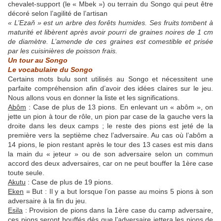
chevalet-support (le « Mbek ») ou terrain du Songo qui peut être
décoré selon l’agilité de l’artisan
« L’Ezaň » est un arbre des forêts humides. Ses fruits tombent à
maturité et libèrent après avoir pourri de graines noires de 1 cm
de diamètre. L’amende de ces graines est comestible et prisée
par les cuisinières de poisson frais.
Un tour au Songo
Le vocabulaire du Songo
Certains mots bulu sont utilisés au Songo et nécessitent une
parfaite compréhension afin d’avoir des idées claires sur le jeu.
Nous allons vous en donner la liste et les significations.
Abôm
: Case de plus de 13 pions. En enlevant un « abôm », on
jette un pion à tour de rôle, un pion par case de la gauche vers la
droite dans les deux camps ; le reste des pions est jeté de la
première vers la septième chez l’adversaire. Au cas où l’abôm a
14 pions, le pion restant après le tour des 13 cases est mis dans
la main du « jeteur » ou de son adversaire selon un commun
accord des deux adversaires, car on ne peut bouffer la 1ère case
toute seule.
Akutu
: Case de plus de 19 pions.
Eken
= But : Il y a but lorsque l’on passe au moins 5 pions à son
adversaire à la fin du jeu.
Esila
: Provision de pions dans la 1ère case du camp adversaire,
ces pions seront bouffés dès que l’adversaire jettera les pions de