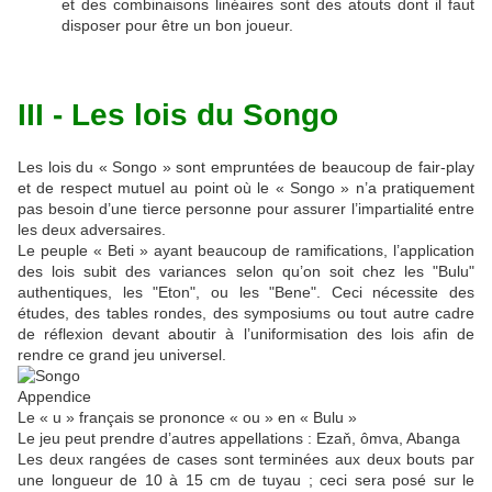
et des combinaisons linéaires sont des atouts dont il faut
disposer pour être un bon joueur.
III - Les lois du Songo
Les lois du « Songo » sont empruntées de beaucoup de fair-play
et de respect mutuel au point où le « Songo » n’a pratiquement
pas besoin d’une tierce personne pour assurer l’impartialité entre
les deux adversaires.
Le peuple « Beti » ayant beaucoup de ramifications, l’application
des lois subit des variances selon qu’on soit chez les "Bulu"
authentiques, les "Eton", ou les "Bene". Ceci nécessite des
études, des tables rondes, des symposiums ou tout autre cadre
de réflexion devant aboutir à l’uniformisation des lois afin de
rendre ce grand jeu universel.
Appendice
Le « u » français se prononce « ou » en « Bulu »
Le jeu peut prendre d’autres appellations : Ezaň, ômva, Abanga
Les deux rangées de cases sont terminées aux deux bouts par
une longueur de 10 à 15 cm de tuyau ; ceci sera posé sur le