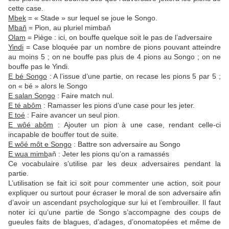
cette case.
Mbek
= « Stade » sur lequel se joue le Songo.
Mbaň
= Pion, au pluriel mimbaň
Olam
= Piège : ici, on bouffe quelque soit le pas de l’adversaire
Yindi
= Case bloquée par un nombre de pions pouvant atteindre
au moins 5 ; on ne bouffe pas plus de 4 pions au Songo ; on ne
bouffe pas le Yindi.
E bé Songo
: A l’issue d’une partie, on recase les pions 5 par 5 ;
on « bé » alors le Songo
E salan Songo
: Faire match nul.
E té abôm
: Ramasser les pions d’une case pour les jeter.
E toé
: Faire avancer un seul pion.
E wôé abôm
: Ajouter un pion à une case, rendant celle-ci
incapable de bouffer tout de suite.
E wôé môt e Songo
: Battre son adversaire au Songo
E wua mimb
aň : Jeter les pions qu’on a ramassés
Ce vocabulaire s’utilise par les deux adversaires pendant la
partie.
L’utilisation se fait ici soit pour commenter une action, soit pour
expliquer ou surtout pour écraser le moral de son adversaire afin
d’avoir un ascendant psychologique sur lui et l’embrouiller. Il faut
noter ici qu’une partie de Songo s’accompagne des coups de
gueules faits de blagues, d’adages, d’onomatopées et même de