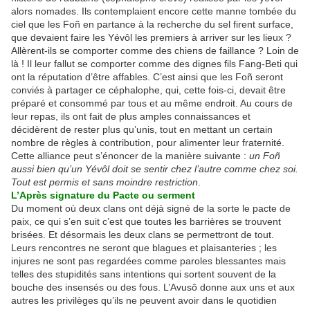
alors nomades. Ils contemplaient encore cette manne tombée du
ciel que les Foñ en partance à la recherche du sel firent surface,
que devaient faire les Yévôl les premiers à arriver sur les lieux ?
Allèrent-ils se comporter comme des chiens de faillance ? Loin de
là ! Il leur fallut se comporter comme des dignes fils Fang-Beti qui
ont la réputation d’être affables. C’est ainsi que les Foñ seront
conviés à partager ce céphalophe, qui, cette fois-ci, devait être
préparé et consommé par tous et au même endroit. Au cours de
leur repas, ils ont fait de plus amples connaissances et
décidèrent de rester plus qu’unis, tout en mettant un certain
nombre de règles à contribution, pour alimenter leur fraternité.
Cette alliance peut s’énoncer de la manière suivante :
un Foñ
aussi bien qu’un Yévôl doit se sentir chez l’autre comme chez soi.
Tout est permis et sans moindre restriction
.
L’Après signature du Pacte ou serment
Du moment où deux clans ont déjà signé de la sorte le pacte de
paix, ce qui s’en suit c’est que toutes les barrières se trouvent
brisées. Et désormais les deux clans se permettront de tout.
Leurs rencontres ne seront que blagues et plaisanteries ; les
injures ne sont pas regardées comme paroles blessantes mais
telles des stupidités sans intentions qui sortent souvent de la
bouche des insensés ou des fous. L’Avusô donne aux uns et aux
autres les privilèges qu’ils ne peuvent avoir dans le quotidien