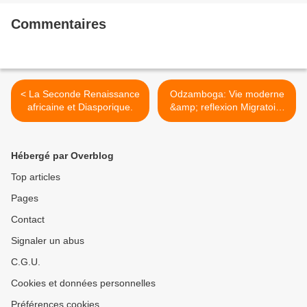
Commentaires
< La Seconde Renaissance
Odzamboga: Vie moderne
africaine et Diasporique.
&amp; reflexion Migratoire
>
Hébergé par Overblog
Top articles
Pages
Contact
Signaler un abus
C.G.U.
Cookies et données personnelles
Préférences cookies