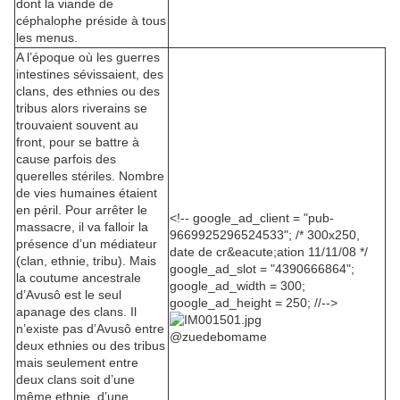
dont la viande de
céphalophe préside à tous
les menus.
A l’époque où les guerres
intestines sévissaient, des
clans, des ethnies ou des
tribus alors riverains se
trouvaient souvent au
front, pour se battre à
cause parfois des
querelles stériles. Nombre
de vies humaines étaient
en péril. Pour arrêter le
<!-- google_ad_client = "pub-
massacre, il va falloir la
9669925296524533"; /* 300x250,
présence d’un médiateur
date de cr&eacute;ation 11/11/08 */
(clan, ethnie, tribu). Mais
google_ad_slot = "4390666864";
la coutume ancestrale
google_ad_width = 300;
d’Avusô est le seul
google_ad_height = 250; //-->
apanage des clans. Il
n’existe pas d’Avusô entre
@zuedebomame
deux ethnies ou des tribus
mais seulement entre
deux clans soit d’une
même ethnie, d’une