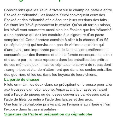
Considérons que les Yévôl arrivent sur le champ de bataille entre
Esakoé et Yékombô ; les leaders Yévôl convoquent ceux des
Esakoé et des Yékombô afin d’écouter leurs versions des faits.
Ce étant les Yévôl prononcent le verdict. Qu’on ait tort ou raison,
les Yévôl vont soumettre aussi bien les Esakoé que les Yékombô
à une épreuve qui doit les conduire à la signature d’un pacte
sempiternel. Cette épreuve consiste à aller à la chasse d’un Sô
(le céphalophe) qui servira non pas de victime expiatoire qui
d’une part ; une importante partie de l’animal sera entièrement
consumée par des flammes et dont la fumée encensera les dieux
et d’autre part, le reste reposera dans les entrailles des prêtres
de ces mêmes dieux ; mais ce céphalophe servira de repas dont
: sang, tripes et viande n’atterriront que dans les seules entrailles
des guerriers et les os, dans les boyaux de leurs chiens.
La partie de chasse
Filets en main, les deux clans se précipitent en brousse pour aller
aux trousses d’un céphalophe. Auparavant la chasse se faisait
soit à l’aide de pièges ou de fosses couvertes par-dessus soit à
l’aide de filets ou enfin à l’aide des lances et des arcs.
Une fois le céphalophe pris vivant, on l’emporte au village et l’on
l’expose dans la case à palabre.
Signature du Pacte et préparation du céphalophe