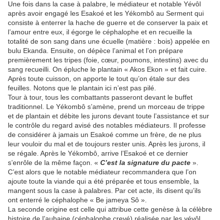
Une fois dans la case à palabre, le médiateur et notable Yévôl
après avoir engagé les Esakoé et les Yékombô au Serment qui
consiste à enterrer la hache de guerre et de conserver la paix et
l’amour entre eux, il égorge le céphalophe et en recueille la
totalité de son sang dans une écuelle (matière : bois) appelée en
bulu Ekanda. Ensuite, on dépèce l’animal et l’on prépare
premièrement les tripes (foie, cœur, poumons, intestins) avec du
sang recueilli. On épluche le plantain « Akos Ekon » et fait cuire.
Après toute cuisson, on apporte le tout qu’on étale sur des
feuilles. Notons que le plantain ici n’est pas pilé.
Tour à tour, tous les combattants passeront devant le buffet
traditionnel. Le Yékombô s’amène, prend un morceau de trippe
et de plantain et débite les jurons devant toute l’assistance et sur
le contrôle du regard avisé des notables médiateurs. Il professe
de considérer à jamais un Esakoé comme un frère, de ne plus
leur vouloir du mal et de toujours rester unis. Après les jurons, il
se régale. Après le Yékombô, arrive l’Esakoé et ce dernier
s’enrôle de la même façon. «
C’est la signature du pacte
».
C’est alors que le notable médiateur recommandera que l’on
ajoute toute la viande qui a été préparée et tous ensemble, la
mangent sous la case à palabres. Par cet acte, ils disent qu’ils
ont enterré le céphalophe « Be jameya Sô ».
La seconde origine est celle qui attribue cette genèse à la célèbre
histoire de l’aubaine (céphalophe crevé) réalisée par les yévôl