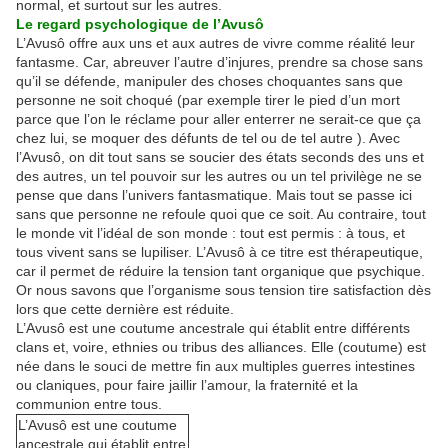
normal, et surtout sur les autres.
Le regard psychologique de l’Avusô
L’Avusô offre aux uns et aux autres de vivre comme réalité leur
fantasme. Car, abreuver l’autre d’injures, prendre sa chose sans
qu’il se défende, manipuler des choses choquantes sans que
personne ne soit choqué (par exemple tirer le pied d’un mort
parce que l’on le réclame pour aller enterrer ne serait-ce que ça
chez lui, se moquer des défunts de tel ou de tel autre ). Avec
l’Avusô, on dit tout sans se soucier des états seconds des uns et
des autres, un tel pouvoir sur les autres ou un tel privilège ne se
pense que dans l’univers fantasmatique. Mais tout se passe ici
sans que personne ne refoule quoi que ce soit. Au contraire, tout
le monde vit l’idéal de son monde : tout est permis : à tous, et
tous vivent sans se lupiliser. L’Avusô à ce titre est thérapeutique,
car il permet de réduire la tension tant organique que psychique.
Or nous savons que l’organisme sous tension tire satisfaction dès
lors que cette dernière est réduite.
L’Avusô est une coutume ancestrale qui établit entre différents
clans et, voire, ethnies ou tribus des alliances. Elle (coutume) est
née dans le souci de mettre fin aux multiples guerres intestines
ou claniques, pour faire jaillir l’amour, la fraternité et la
communion entre tous.
L’Avusô est une coutume
ancestrale qui établit entre