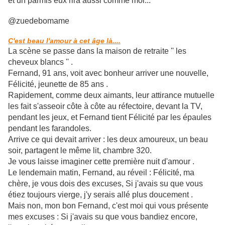
et un parmis eux rira aussi comme moi...
@zuedebomame
C'est beau l'amour à cet âge là....
La scène se passe dans la maison de retraite '' les
cheveux blancs '' .
Fernand, 91 ans, voit avec bonheur arriver une nouvelle,
Félicité, jeunette de 85 ans .
Rapidement, comme deux aimants, leur attirance mutuelle
les fait s'asseoir côte à côte au réfectoire, devant la TV,
pendant les jeux, et Fernand tient Félicité par les épaules
pendant les farandoles.
Arrive ce qui devait arriver : les deux amoureux, un beau
soir, partagent le même lit, chambre 320.
Je vous laisse imaginer cette première nuit d'amour .
Le lendemain matin, Fernand, au réveil : Félicité, ma
chère, je vous dois des excuses, Si j'avais su que vous
étiez toujours vierge, j'y serais allé plus doucement .
Mais non, mon bon Fernand, c'est moi qui vous présente
mes excuses : Si j'avais su que vous bandiez encore,