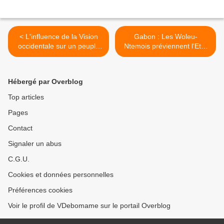
< L'influence de la Vision
Gabon : Les Woleu-
occidentale sur un peuple
Ntemois préviennent l'Etat
d'Afrique noire:
gabonais sur le projet
d’Olam >
Hébergé par Overblog
Top articles
Pages
Contact
Signaler un abus
C.G.U.
Cookies et données personnelles
Préférences cookies
Voir le profil de VDebomame sur le portail Overblog