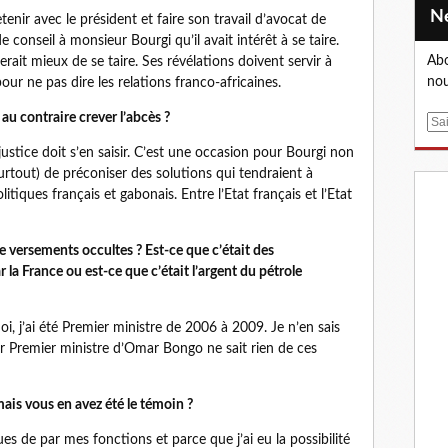
tenir avec le président et faire son travail d’avocat de
de conseil à monsieur Bourgi qu’il avait intérêt à se taire.
Abo
erait mieux de se taire. Ses révélations doivent servir à
nou
pour ne pas dire les relations franco-africaines.
c au contraire crever l’abcès ?
E
m
justice doit s’en saisir. C’est une occasion pour Bourgi non
a
urtout) de préconiser des solutions qui tendraient à
i
itiques français et gabonais. Entre l’Etat français et l’Etat
l
versements occultes ? Est-ce que c’était des
 la France ou est-ce que c’était l’argent du pétrole
, j’ai été Premier ministre de 2006 à 2009. Je n’en sais
er Premier ministre d’Omar Bongo ne sait rien de ces
mais vous en avez été le témoin ?
es de par mes fonctions et parce que j’ai eu la possibilité