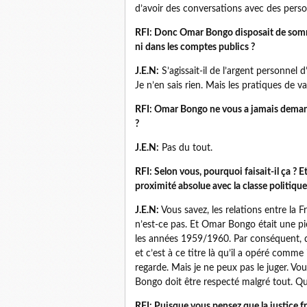
d’avoir des conversations avec des person
RFI: Donc Omar Bongo disposait de somme
ni dans les comptes publics ?
J.E.N:
S’agissait-il de l’argent personnel
Je n’en sais rien. Mais les pratiques de vali
RFI: Omar Bongo ne vous a jamais demand
?
J.E.N:
Pas du tout.
RFI: Selon vous, pourquoi faisait-il ça ? 
proximité absolue avec la classe politique
J.E.N:
Vous savez, les relations entre la 
n’est-ce pas. Et Omar Bongo était une pi
les années 1959/1960. Par conséquent, de
et c’est à ce titre là qu’il a opéré comme il
regarde. Mais je ne peux pas le juger. V
Bongo doit être respecté malgré tout. Qu’ils
RFI: Puisque vous pensez que la justice fr