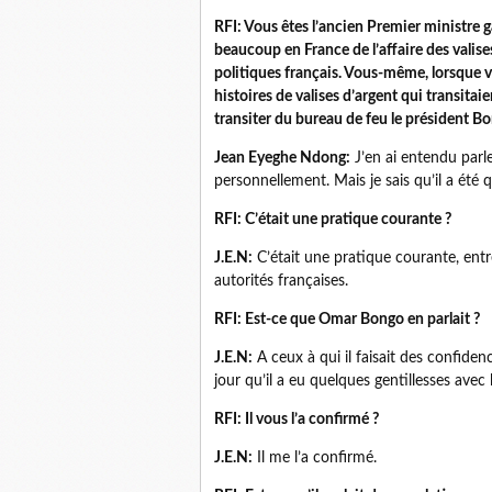
RFI: Vous êtes l’ancien Premier ministre 
beaucoup en France de l’affaire des valises
politiques français. Vous-même, lorsque v
histoires de valises d’argent qui transitai
transiter du bureau de feu le président Bo
Jean Eyeghe Ndong:
J’en ai entendu parl
personnellement. Mais je sais qu’il a été 
RFI: C’était une pratique courante ?
J.E.N:
C’était une pratique courante, entr
autorités françaises.
RFI: Est-ce que Omar Bongo en parlait ?
J.E.N:
A ceux à qui il faisait des confidenc
jour qu’il a eu quelques gentillesses avec 
RFI: Il vous l’a confirmé ?
J.E.N:
Il me l’a confirmé.