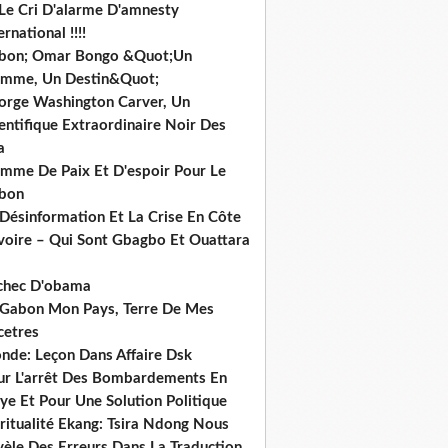
 Le Cri D'alarme D'amnesty
ernational !!!!
bon; Omar Bongo &Quot;Un
mme, Un Destin&Quot;
orge Washington Carver, Un
entifique Extraordinaire Noir Des
a
mme De Paix Et D'espoir Pour Le
bon
 Désinformation Et La Crise En Côte
ivoire – Qui Sont Gbagbo Et Ouattara
echec D'obama
 Gabon Mon Pays, Terre De Mes
cetres
nde: Leçon Dans Affaire Dsk
ur L'arrêt Des Bombardements En
ye Et Pour Une Solution Politique
ritualité Ekang: Tsira Ndong Nous
vèle Des Erreurs Dans La Traduction