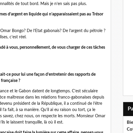
nalités de tout bord. Mais je n’en sais pas plus.
s d’argent en liquide qui n’apparaissaient pas au Trésor
 d’Omar Bongo? De l’Etat gabonais? De l’argent du pétrole ?
ses, c’est réel.
é à vous, personnellement, de vous charger de ces tâches
Etait-ce pour lui une façon d’entretenir des rapports de
 française ?
France et le Gabon datent de longtemps. C’est séculaire
èce maîtresse dans les relations franco-gabonaises depuis
venu président de la République, il a continué de l’être
 l’a fait, à sa manière. Qu’il ai eu raison ou tort, ça le
ous savez, chez nous, on respecte les morts. Monsieur Omar
Bi
 le laissent tranquille, là où il est.
Cot
ançaise doit faire la lumière sur cette affaire, pensez-vous