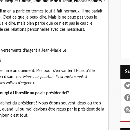
 avec Jacques Chirac, Dominique de Villepin, Nicolas Sarkozy ?
l m’en a parlé en termes tout à fait normaux. Il me parlait
. C’est ce que je peux dire. Mais je ne peux pas vous le
s le dire, mais bien parce que ce n’est pas le cas : le
 ses relations personnelles avec ces messieurs.
versements d’argent à Jean-Marie Le
?
en rire uniquement. Pas pour s’en vanter ! Puisqu’il le
S
 en disant
« ce Monsieur, pourtant il est raciste mais il
 des valises d’argent »
.
urgi à Libreville au palais présidentiel?
u cabinet du président ! Nous étions souvent, deux ou trois
, quand lui ou moi devions être reçus par le président de la
jour, c’est tout.