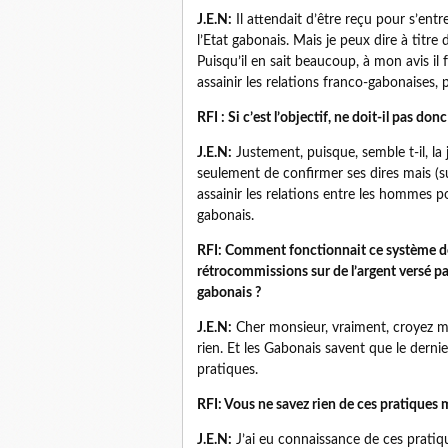
J.E.N:
Il attendait d’être reçu pour s’entre
l’Etat gabonais. Mais je peux dire à titre 
Puisqu’il en sait beaucoup, à mon avis il f
assainir les relations franco-gabonaises, 
RFI : Si c’est l’objectif, ne doit-il pas don
J.E.N:
Justement, puisque, semble t-il, la 
seulement de confirmer ses dires mais (s
assainir les relations entre les hommes pol
gabonais.
RFI: Comment fonctionnait ce système de 
rétrocommissions sur de l’argent versé par
gabonais ?
J.E.N:
Cher monsieur, vraiment, croyez moi
rien. Et les Gabonais savent que le derni
pratiques.
RFI: Vous ne savez rien de ces pratiques 
J.E.N:
J’ai eu connaissance de ces pratiqu