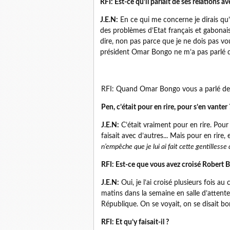
RFI: Est-ce qu’il parlait de ses relations
J.E.N:
En ce qui me concerne je dirais qu’i
des problèmes d’Etat français et gabonais
dire, non pas parce que je ne dois pas vou
président Omar Bongo ne m’a pas parlé de
RFI: Quand Omar Bongo vous a parlé de 
Pen, c’était pour en rire, pour s’en vanter 
J.E.N:
C’était vraiment pour en rire. Pour 
faisait avec d’autres... Mais pour en rire,
n’empêche que je lui ai fait cette gentillesse
RFI: Est-ce que vous avez croisé Robert Bo
J.E.N:
Oui, je l’ai croisé plusieurs fois a
matins dans la semaine en salle d’attente
République. On se voyait, on se disait bon
RFI: Et qu’y faisait-il ?