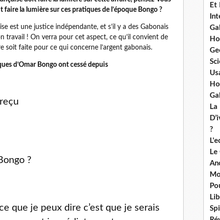
Et
t faire la lumière sur ces pratiques de l’époque Bongo ?
Int
aise est une justice indépendante, et s’il y a des Gabonais
Ga
son travail ! On verra pour cet aspect, ce qu’il convient de
Ho
ère soit faite pour ce qui concerne l’argent gabonais.
Ge
Sci
tiques d’Omar Bongo ont cessé depuis
Us
Ho
Ga
 reçu
La
n
D’
?
L'
Le
 Bongo ?
An
Mo
Po
Lib
 ce que je peux dire c’est que je serais
Spi
Ré