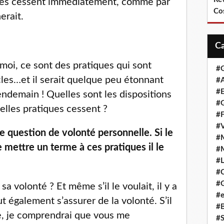
ques cessent immédiatement, comme par
Co
erait.
oi, ce sont des pratiques qui sont
#
les…et il serait quelque peu étonnant
#A
#
endemain ! Quelles sont les dispositions
#G
telles pratiques cessent ?
#F
#
 question de volonté personnelle. Si le
#
 mettre un terme à ces pratiques il le
#
#L
#
#G
a volonté ? Et même s’il le voulait, il y a
#e
aut également s’assurer de la volonté. S’il
#
re, je comprendrai que vous me
#