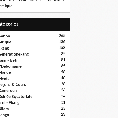
smique
Catégories
265
Gabon
186
frique
158
Ekang
85
enerationekang
81
ang - Beti
65
VDebomame
58
Monde
40
Mvett
38
eçons & Cours
36
Cameroun
34
uinée Equatoriale
31
cole Ekang
23
Bitam
23
Songo