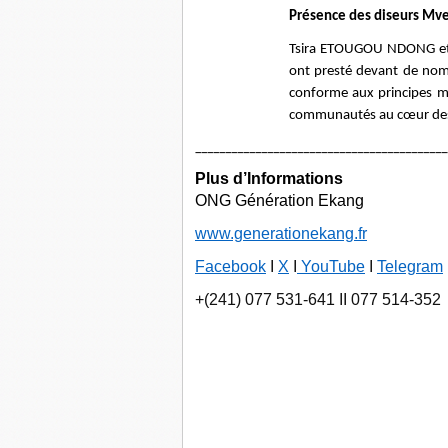
Présence des diseurs Mvet
Tsira ETOUGOU NDONG et 
ont presté devant de nomb
conforme aux principes m
communautés au cœur des 
__________________________________________
Plus d’Informations
ONG Génération Ekang
www.generationekang.fr
Facebook
I
X
I
YouTube
I
Telegram
+(241) 077 531-641 II 077 514-352