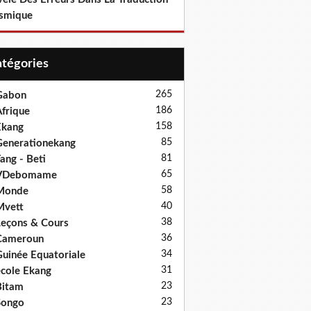
smique
Catégories
265
Gabon
186
frique
158
Ekang
85
enerationekang
81
ang - Beti
65
VDebomame
58
Monde
40
Mvett
38
eçons & Cours
36
Cameroun
34
uinée Equatoriale
31
cole Ekang
23
Bitam
23
Songo