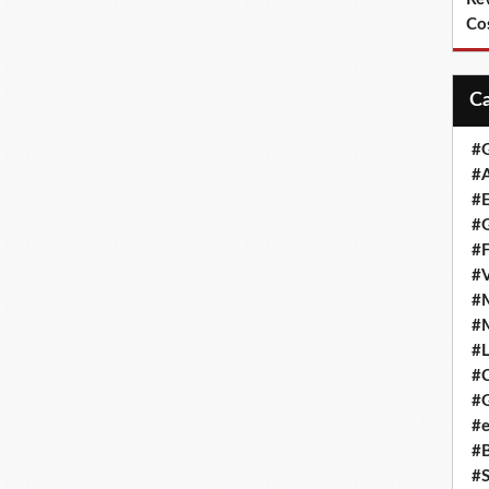
Co
#
#A
#
#G
#F
#
#
#
#L
#
#G
#e
#
#