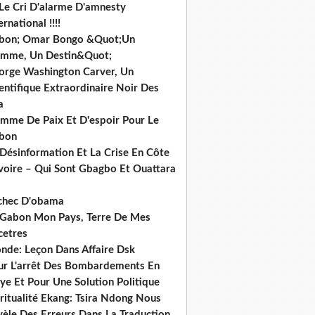
 Le Cri D'alarme D'amnesty
ernational !!!!
bon; Omar Bongo &Quot;Un
mme, Un Destin&Quot;
orge Washington Carver, Un
entifique Extraordinaire Noir Des
a
mme De Paix Et D'espoir Pour Le
bon
 Désinformation Et La Crise En Côte
ivoire – Qui Sont Gbagbo Et Ouattara
echec D'obama
 Gabon Mon Pays, Terre De Mes
cetres
nde: Leçon Dans Affaire Dsk
ur L'arrêt Des Bombardements En
ye Et Pour Une Solution Politique
ritualité Ekang: Tsira Ndong Nous
vèle Des Erreurs Dans La Traduction