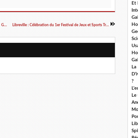
Et
Int
Ga
Ho
Classement des Meilleurs Joueurs de Songo du Gabon 2025
Libreville : Célébration du 1er Festival de Jeux et Sports Traditionnels
Ge
Sci
Us
Ho
Ga
La
D’
?
L'
Le
An
Mo
Po
Lib
Spi
Ré