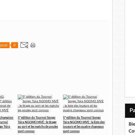
post
0
champion
5ᵉ édition du Tournoi Songo
5ᵉ édition du Tournoi Songo
ournoi
Tsira NGOMO MVÉ : le tirage
Tsira NGOMO MVE : la liste des
Bi
go Tsira
au sort et les matchs de poules
joueurs et les quatre chapeaux
Cot
sont connus
sont connus