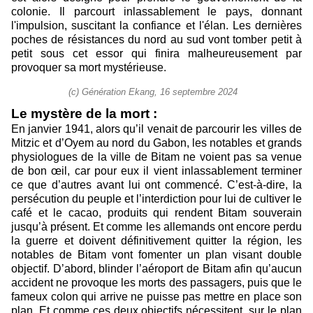
colonie. Il parcourt inlassablement le pays, donnant
l'impulsion, suscitant la confiance et l'élan. Les dernières
poches de résistances du nord au sud vont tomber petit à
petit sous cet essor qui finira malheureusement par
provoquer sa mort mystérieuse.
(c) ‎Génération Ekang, 16 ‎septembre ‎2024
Le mystère de la mort :
En janvier 1941, alors qu’il venait de parcourir les villes de
Mitzic et d’Oyem au nord du Gabon, les notables et grands
physiologues de la ville de Bitam ne voient pas sa venue
de bon œil, car pour eux il vient inlassablement terminer
ce que d’autres avant lui ont commencé. C’est-à-dire, la
persécution du peuple et l’interdiction pour lui de cultiver le
café et le cacao, produits qui rendent Bitam souverain
jusqu’à présent. Et comme les allemands ont encore perdu
la guerre et doivent définitivement quitter la région, les
notables de Bitam vont fomenter un plan visant double
objectif. D’abord, blinder l’aéroport de Bitam afin qu’aucun
accident ne provoque les morts des passagers, puis que le
fameux colon qui arrive ne puisse pas mettre en place son
plan. Et comme ces deux objectifs nécessitent, sur le plan