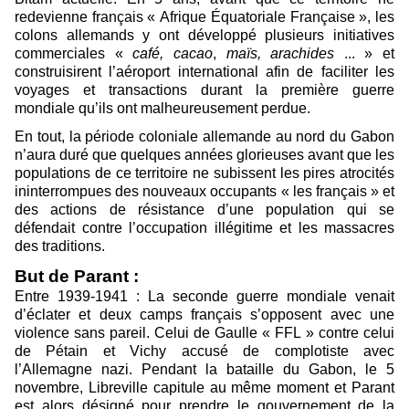
redevienne français « Afrique Équatoriale Française », les
colons allemands y ont développé plusieurs initiatives
commerciales «
café, cacao
,
maïs, arachides
... » et
construisirent l’aéroport international afin de faciliter les
voyages et transactions durant la première guerre
mondiale qu’ils ont malheureusement perdue.
En tout, la période coloniale allemande au nord du Gabon
n’aura duré que quelques années glorieuses avant que les
populations de ce territoire ne subissent les pires atrocités
ininterrompues des nouveaux occupants « les français » et
des actions de résistance d’une population qui se
défendait contre l’occupation illégitime et les massacres
des traditions.
But de Parant :
Entre 1939-1941 : La seconde guerre mondiale venait
d’éclater et deux camps français s’opposent avec une
violence sans pareil. Celui de Gaulle « FFL » contre celui
de Pétain et Vichy accusé de complotiste avec
l’Allemagne nazi. Pendant la bataille du Gabon, le 5
novembre, Libreville capitule au même moment et Parant
est alors désigné pour prendre le gouvernement de la