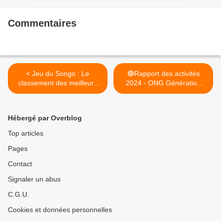
Commentaires
< Jeu du Songo : Le
🔴Rapport des activités
classement des meilleurs
2024 - ONG Génération
joueurs du Gabon 2024
Ekang >
Hébergé par Overblog
Top articles
Pages
Contact
Signaler un abus
C.G.U.
Cookies et données personnelles