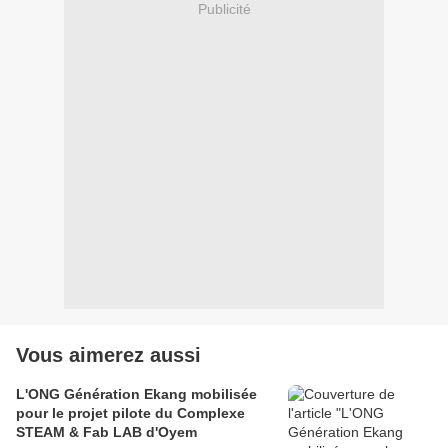
Publicité
Vous aimerez aussi
L'ONG Génération Ekang mobilisée
pour le projet pilote du Complexe
STEAM & Fab LAB d'Oyem