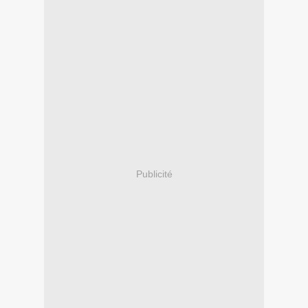
Publicité