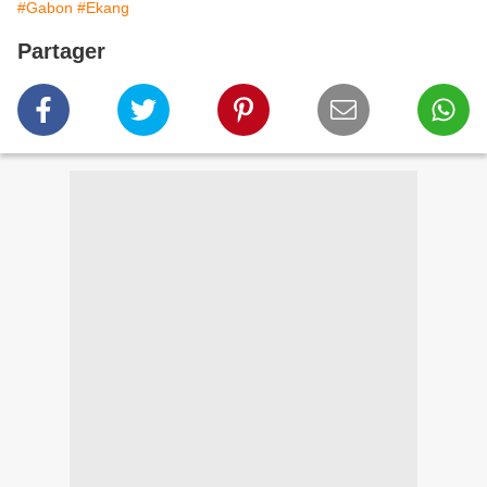
#Gabon
#Ekang
Partager