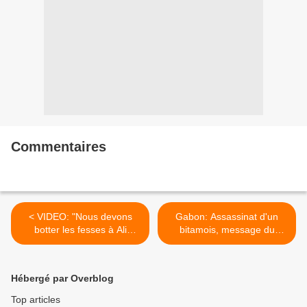
Commentaires
< VIDEO: "Nous devons
Gabon: Assassinat d'un
botter les fesses à Ali
bitamois, message du
Bongo" Sosthène Nguéma
Forum au pouvoir gabonais
Nguéma
>
Hébergé par Overblog
Top articles