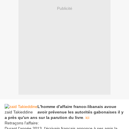
Publicité
L'homme d'affaire franco-libanais avoue
zaid Takieddine
avoir prévenue les autorités gabonaises il y
a près qu'un ans sur la parution du livre
.
ici
Retraçons l'affaire:
Durant l'année 2013, l'écrivain français annonce à ses amis la