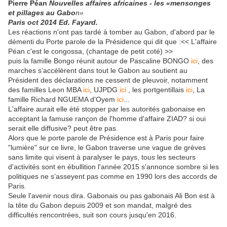
Pierre Péan
Nouvelles affaires africaines - les «mensonges
et pillages au Gabo
n»
Paris oct 2014 Ed. Fayard.
Les réactions n'ont pas tardé à tomber au Gabon, d'abord par le
démenti du Porte parole de la Présidence qui dit que :<< L'affaire
Péan c'est le congossa, (chantage de petit coté) >>
puis la famille Bongo réunit autour de Pascaline BONGO
ici
, des
marches s’accélèrent dans tout le Gabon au soutient au
Président des déclarations ne cessent de pleuvoir, notamment
des familles Leon MBA
ici
, UJPDG
ici
, les portgentillais
ici
, La
famille Richard NGUEMA d'Oyem
ici
...
L'affaire aurait elle été stopper par les autorités gabonaise en
acceptant la famuse rançon de l'homme d'affaire ZIAD? si oui
serait elle diffusive? peut être pas.
Alors que le porte parole de Présidence est à Paris pour faire
"lumière" sur ce livre, le Gabon traverse une vague de grèves
sans limite qui visent à paralyser le pays, tous les secteurs
d'activités sont en ébullition l'année 2015 s'annonce sombre si les
politiques ne s’asseyent pas comme en 1990 lors des accords de
Paris.
Seule l'avenir nous dira. Gabonais ou pas gabonais Ali Bon est à
la tête du Gabon depuis 2009 et son mandat, malgré des
difficultés rencontrées, suit son cours jusqu'en 2016.