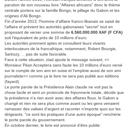
parution de son nouveau livre "Affaires africains" donc le thème
centrale portera sur la famille Bongo, le pillage du Gabon et les
origines d'Ali Bongo.
Fin d'année 2013, l'homme d'affaire franco-libanais se saisit de
l'affaire et prévient les autorités gabonaises "secret" tout en
proposant de verser une somme de
6.560.000.000 XAF (F CFA)
soit l'équivalent de près de 10 millions d'euro.
Les autorités prennent aptes et consultent leurs vivants
interlocuteurs de la francafrique, notamment, Robert Bourgie,
Sarkozy, ... pas de suite favorable.
Face à cette situation, ziad ajoute le message suivant, <<
Monsieur Péan Acceptera sans faute les 10 millions d'euro versé
sur le compte de son ami en suise et l'emploie aussi de son ami
journaliste>> comme ça le livre ne sera pas publié aux éditions
(fayard).
Le porte parole de la Présidence Alain claude ne voit pas la
chose facile et sent un protocole de friponnerie totale, décide que
la présidence n'a rien avoir avec des affaires flous, le Gabon a
changé et rien ne sera plus comme avant ou les gens venaient
ramasser des valises d'argent et raconter n'importe quoi sur les
dirigeants. "ce sont les pratiques d'une autre époque" renchérie
le porte parole du gouvernement.
En octobre dernier, le livre est annoncé d'être publié: