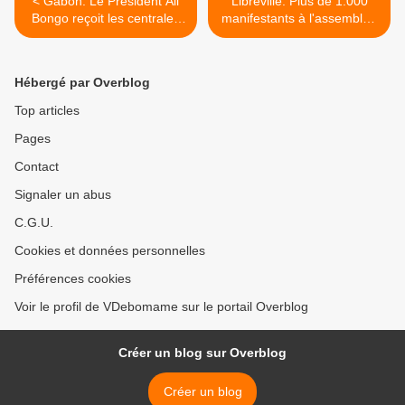
< Gabon: Le Président Ali
Libreville: Plus de 1.000
Bongo reçoit les centrales
manifestants à l'assemblée
syndicales
nationale Comme prévu, >
Hébergé par Overblog
Top articles
Pages
Contact
Signaler un abus
C.G.U.
Cookies et données personnelles
Préférences cookies
Voir le profil de VDebomame sur le portail Overblog
Créer un blog sur Overblog
Créer un blog