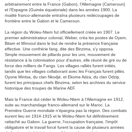
arbitrairement entre la France (Gabon), l'Allemagne (Cameroun)
et l'Espagne (Guinée équatoriale) dans les années 1900. La
rivalité franco-allemande entraîna plusieurs redécoupages de
frontière entre le Gabon et le Cameroun.
La région du Woleu-Ntem fut officiellement créée en 1907. Le
premier administrateur colonial, Weber, créa les postes de Oyem,
Bitam et Minvoul dans le but de rendre la présence française
effective. Une confrérie fang, dite des Binzima, s'y opposa.
Simple mouvement de pillards pour les uns, mouvement de
résistance à la colonisation pour d'autres, elle réunit de gré ou de
force des milliers de Fangs. Les villages ralliés furent initiés,
tandis que les villages collaborant avec les Français furent pillés.
Oyone Mintsa, du clan Nkodjé, et Ekome Adza, du clan Odzip,
furent les principaux chefs Binzima, selon les archives du service
historique des troupes de Marine AEF.
Mais la France dut céder le Woleu-Ntem à l'Allemagne en 1912,
suite au marchandage franco-allemand sur le Maroc. La
Première Guerre mondiale n'épargna pas la région. Des combats
eurent lieu en 1914-1915 et le Woleu-Ntem fut définitivement
rattaché au Gabon. La guerre, l'occupation française, l'impôt
obligatoire et le travail forcé furent la cause de plusieurs années