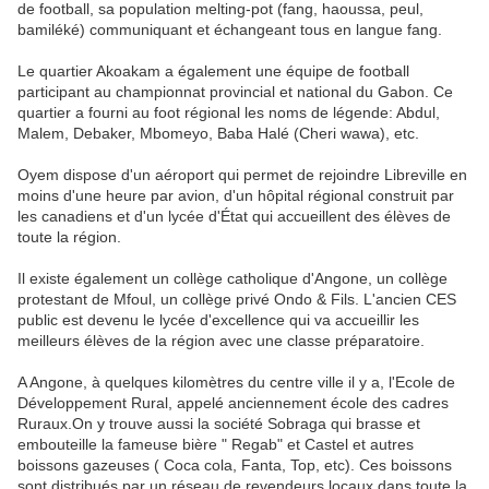
de football, sa population melting-pot (fang, haoussa, peul,
bamiléké) communiquant et échangeant tous en langue fang.
Le quartier Akoakam a également une équipe de football
participant au championnat provincial et national du Gabon. Ce
quartier a fourni au foot régional les noms de légende: Abdul,
Malem, Debaker, Mbomeyo, Baba Halé (Cheri wawa), etc.
Oyem dispose d'un aéroport qui permet de rejoindre Libreville en
moins d'une heure par avion, d'un hôpital régional construit par
les canadiens et d'un lycée d'État qui accueillent des élèves de
toute la région.
Il existe également un collège catholique d'Angone, un collège
protestant de Mfoul, un collège privé Ondo & Fils. L'ancien CES
public est devenu le lycée d'excellence qui va accueillir les
meilleurs élèves de la région avec une classe préparatoire.
A Angone, à quelques kilomètres du centre ville il y a, l'Ecole de
Développement Rural, appelé anciennement école des cadres
Ruraux.On y trouve aussi la société Sobraga qui brasse et
embouteille la fameuse bière " Regab" et Castel et autres
boissons gazeuses ( Coca cola, Fanta, Top, etc). Ces boissons
sont distribués par un réseau de revendeurs locaux dans toute la