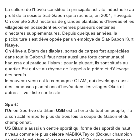
La culture de l'hévéa constitue la principale activité industrielle au
profit de la société Siat-Gabon qui a racheté, en 2004, Hévégab.
On compte 2000 hectares de grandes plantations d'hévéas et les
villageois en possèdent eux-mêmes plusieurs centaines
d'hectares supplémentaires. Depuis quelques années, la
pisciculture s'est développée par un employe de Siat-Gabon Kurt
Naeye.
On élève à Bitam des tilapias, sortes de carpes fort appréciées
dans tout le Gabon.Il faut noter aussi une forte communauté
haoussa qui pratique l'islam ; pour la plupart, ils sont situés au
quartier Est qui vit au rhytme de l’appel a la prière et d’élevage
des bœufs.
le nouveau venu est la compagnie OLAM, qui developpe aussi
des immenses plantations d'hévéa dans les villages Okok et
autres.... voir liste sur le site.
Sport:
l'Union Sportive de Bitam
USB
est la fierté de tout un peuple, il a
à son actif remporté plus de trois fois la coupe du Gabon et du
championnat.
US Bitam a aussi un centre sportif qui forme des sportif de haut
niveau comme le plus célèbre MABIKA Taylor (Boxeur champion