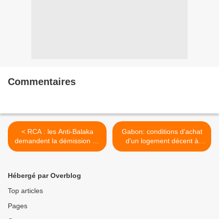
Commentaires
< RCA : les Anti-Balaka
Gabon: conditions d'achat
demandent la démission de
d'un logement décent à
Samba Panza, la mesure
long terme Au Gabon
expire
depuis >
Hébergé par Overblog
Top articles
Pages