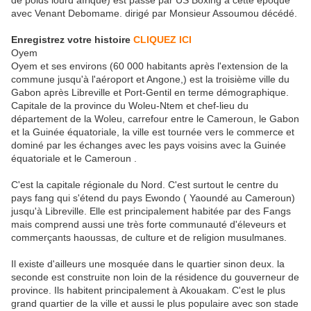
de poids lourd afrique) est passé par US Boxing a cette époque
avec Venant Debomame. dirigé par Monsieur Assoumou décédé.
Enregistrez votre histoire
CLIQUEZ ICI
Oyem
Oyem et ses environs (60 000 habitants après l'extension de la
commune jusqu'à l'aéroport et Angone,) est la troisième ville du
Gabon après Libreville et Port-Gentil en terme démographique.
Capitale de la province du Woleu-Ntem et chef-lieu du
département de la Woleu, carrefour entre le Cameroun, le Gabon
et la Guinée équatoriale, la ville est tournée vers le commerce et
dominé par les échanges avec les pays voisins avec la Guinée
équatoriale et le Cameroun .
C'est la capitale régionale du Nord. C'est surtout le centre du
pays fang qui s'étend du pays Ewondo ( Yaoundé au Cameroun)
jusqu'à Libreville. Elle est principalement habitée par des Fangs
mais comprend aussi une très forte communauté d'éleveurs et
commerçants haoussas, de culture et de religion musulmanes.
Il existe d'ailleurs une mosquée dans le quartier sinon deux. la
seconde est construite non loin de la résidence du gouverneur de
province. Ils habitent principalement à Akouakam. C'est le plus
grand quartier de la ville et aussi le plus populaire avec son stade