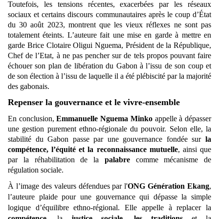
Toutefois, les tensions récentes, exacerbées par les réseaux
sociaux et certains discours communautaires après le coup d’État
du 30 août 2023, montrent que les vieux réflexes ne sont pas
totalement éteints. L’auteure fait une mise en garde à mettre en
garde Brice Clotaire Oligui Nguema, Président de la République,
Chef de l’Etat, à ne pas pencher sur de tels propos pouvant faire
échouer son plan de libération du Gabon à l’issu de son coup et
de son élection à l’issu de laquelle il a été plébiscité par la majorité
des gabonais.
Repenser la gouvernance et le vivre-ensemble
En conclusion,
Emmanuelle Nguema Minko
appelle à dépasser
une gestion purement ethno-régionale du pouvoir. Selon elle, la
stabilité du Gabon passe par une gouvernance fondée sur
la
compétence, l’équité et la reconnaissance mutuelle
, ainsi que
par la réhabilitation de la
palabre
comme mécanisme de
régulation sociale.
À l’image des valeurs défendues par l'
ONG
Génération Ekang
,
l’auteure plaide pour une gouvernance qui dépasse la simple
logique d’équilibre ethno-régional. Elle appelle à replacer la
compétence
, la
justice sociale, les traditions
et la